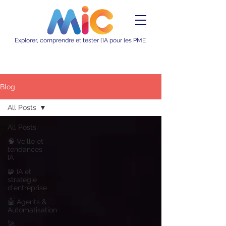
Explorer, comprendre et tester l’IA pour les PME
Blog
All Posts
All Posts
🧠 Veille et
tendances
IA
🧩 IA et
stratégie
d'entreprise
🤖 Agents &
Automatisation
🚀