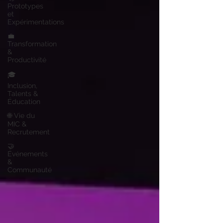
Prototypes
et
Expérimentations
💼
Transformation
&
Productivité
🎓
Inclusion,
Talents &
Éducation
🌐 Vie du
MIC &
Recrutement
🤝
Événements
&
Communauté