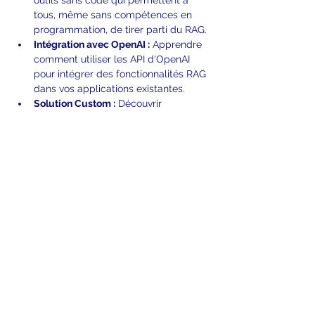
outils sans code qui permettent à 
tous, même sans compétences en 
programmation, de tirer parti du RAG.
Intégration avec OpenAI :
 Apprendre 
comment utiliser les API d'OpenAI 
pour intégrer des fonctionnalités RAG 
dans vos applications existantes.
Solution Custom :
 Découvrir 
comment développer des solutions 
RAG sur mesure pour répondre à des 
besoins spécifiques.
Afficher plus
Partager cet événement