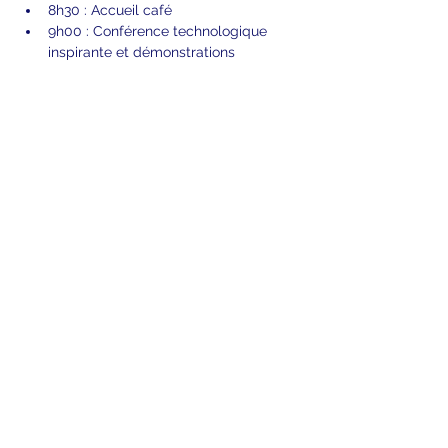
8h30 : Accueil café
9h00 : Conférence technologique 
inspirante et démonstrations
Afficher plus
Partager cet événement
MIC asbl
- N°entreprise BE0809198843
Politique de confidentialité et conditions
d'utilisation