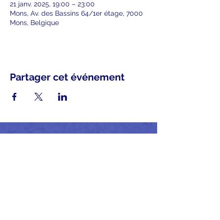
21 janv. 2025, 19:00 – 23:00
Mons, Av. des Bassins 64/1er étage, 7000
Mons, Belgique
Partager cet événement
MIC asbl
- N°entreprise BE0809198843
Politique de confidentialité et conditions
d'utilisation
Politique en matière de cookies
Mentions légales