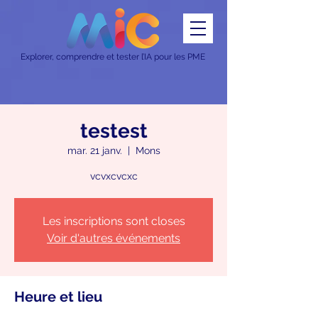
Explorer, comprendre et tester l’IA pour les PME
testest
mar. 21 janv.
  |  
Mons
vcvxcvcxc
Les inscriptions sont closes
Voir d'autres événements
Heure et lieu