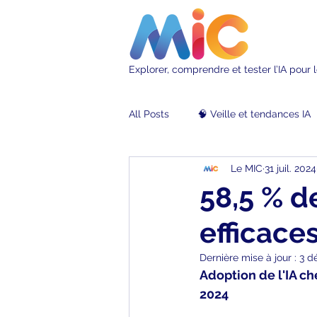
Explorer, comprendre et tester l’IA pour
All Posts
🧠 Veille et tendances IA
Le MIC
31 juil. 2024
🚀 Prototypes et Expérimentations
58,5 % d
efficaces
🌐 Vie du MIC & Recrutement
Dernière mise à jour :
3 d
Adoption de l'IA che
2024