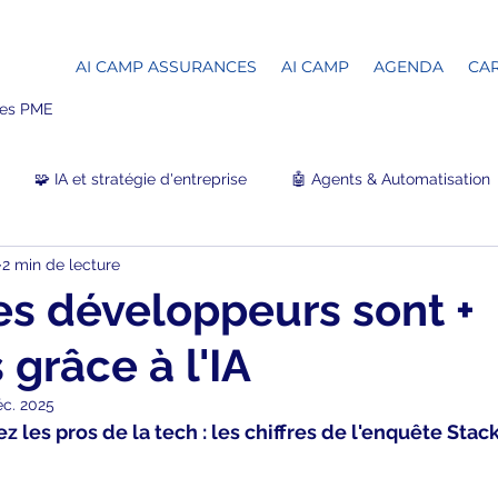
AI CAMP ASSURANCES
AI CAMP
AGENDA
CAR
 les PME
🧩 IA et stratégie d'entreprise
🤖 Agents & Automatisation
2 min de lecture
💼 Transformation & Productivité
🎓 Inclusion, Talents &
es développeurs sont +
 grâce à l'IA
🤝 Événements & Communauté
éc. 2025
z les pros de la tech : les chiffres de l'enquête Stac