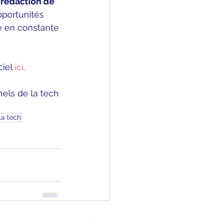
 rédaction de 
opportunités 
é en constante 
ciel 
ici
.
els de la tech 
la tech