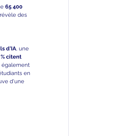
e 
65 400 
 révèle des 
ls d'IA
, une 
 % citent 
t également 
étudiants en 
uve d'une 