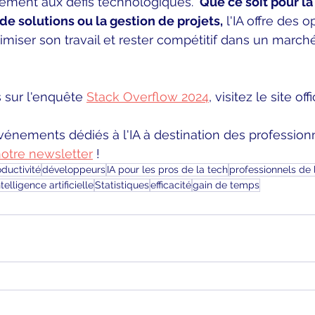
cement aux défis technologiques. 
 Que ce soit pour la
de solutions ou la gestion de projets,
 l'IA offre des 
iser son travail et rester compétitif dans un march
 sur l'enquête 
Stack Overflow 2024
, visitez le site offi
vénements dédiés à l'IA à destination des professionn
notre newsletter
 ! 
ductivité
développeurs
IA pour les pros de la tech
professionnels de 
telligence artificielle
Statistiques
efficacité
gain de temps