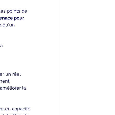
des points de 
enace pour 
é qu'un 
a 
er un réel 
ement 
améliorer la 
ont en capacité 