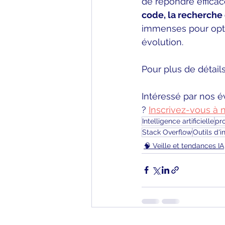
de répondre effica
code, la recherche 
immenses pour optim
évolution.
Pour plus de détails
Intéressé par nos é
? 
Inscrivez-vous à 
Intelligence artificielle
pro
Stack Overflow
Outils d'in
🧠 Veille et tendances IA