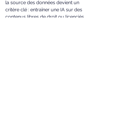
la source des données devient un 
critère clé : entraîner une IA sur des 
contenus libres de droit ou licenciés 
pourrait être toléré, alors que le 
recours à des corpus illégaux expose 
à des sanctions. En Europe, la 
régulation continue d’avancer elle 
aussi. 
La Commission européenne a clôturé 
le 18 juillet une consultation publique 
visant à préciser la classification et les 
obligations des systèmes d’IA « à 
haut risque » dans le futur Règlement 
AI Act. Cette consultation, lancée en 
juin, a sollicité industriels, chercheurs, 
utilisateurs et citoyens pour identifier 
concrètement les usages sensibles 
de l’IA générative et comment mieux 