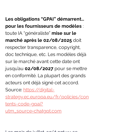
Les obligations “GPAI” démarrent… 
pour les fournisseurs de modèles
 : 
toute IA “généraliste” 
mise sur le 
marché après le 02/08/2025
 doit 
respecter transparence, copyright, 
doc technique, etc. Les modèles déjà 
sur le marché avant cette date ont 
jusqu’au 
02/08/2027
 pour se mettre 
en conformité. La plupart des grands 
acteurs ont déjà signé cet accord. 
Source: 
https://digital-
strategy.ec.europa.eu/fr/policies/con
tents-code-gpai?
utm_source=chatgpt.com