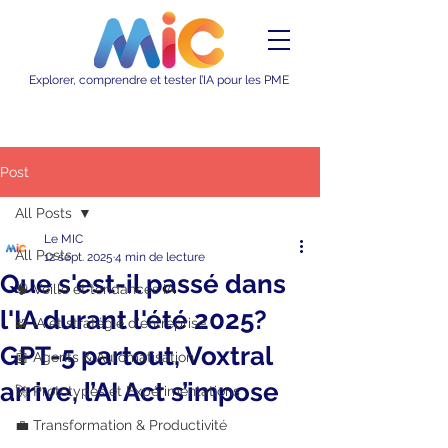
Explorer, comprendre et tester l’IA pour les PME
Post
All Posts
Le MIC
All Posts
12 sept. 2025
4 min de lecture
Que s'est-il passé dans
🧠 Veille et tendances IA
l'IA durant l'été 2025?
🧩 IA et stratégie d'entreprise
GPT-5 partout, Voxtral
🤖 Agents & Automatisation
arrive, l’AI Act s’impose
🚀 Prototypes et Expérimentations
💼 Transformation & Productivité