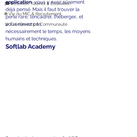
application
, vous y avez sûrement 
🎓 Inclusion, Talents & Éducation
déjà pensé. Mais il faut trouver la 
🌐 Vie du MIC & Recrutement
perle rare, l’encadrer, l’héberger… et 
vous n’avez pas 
🤝 Événements & Communauté
nécessairement le temps, les moyens 
humains et techniques.
Softlab Academy