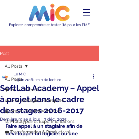
Explorer, comprendre et tester l’IA pour les PME
Post
All Posts
Le MIC
All Posts
21 juin 2016
2 min de lecture
SoftLab Academy – Appel
🧠 Veille et tendances IA
à projet dans le cadre
🧩 IA et stratégie d'entreprise
des stages 2016-2017
🤖 Agents & Automatisation
Dernière mise à jour :
3 déc. 2025
🚀 Prototypes et Expérimentations
Faire appel à un stagiaire afin de 
💼 Transformation & Productivité
développer un logiciel ou une 