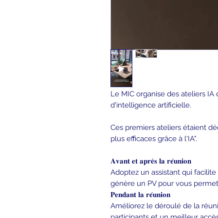
Le MIC organise des ateliers IA d
d'intelligence artificielle.
Ces premiers ateliers étaient d
plus efficaces grâce à l'IA".
𝐀𝐯𝐚𝐧𝐭 𝐞𝐭 𝐚𝐩𝐫𝐞̀𝐬 𝐥𝐚 𝐫𝐞́𝐮𝐧𝐢𝐨𝐧
Adoptez un assistant qui facilite
génère un PV pour vous permett
𝐏𝐞𝐧𝐝𝐚𝐧𝐭 𝐥𝐚 𝐫𝐞́𝐮𝐧𝐢𝐨𝐧
Améliorez le déroulé de la réun
participants et un meilleur accès