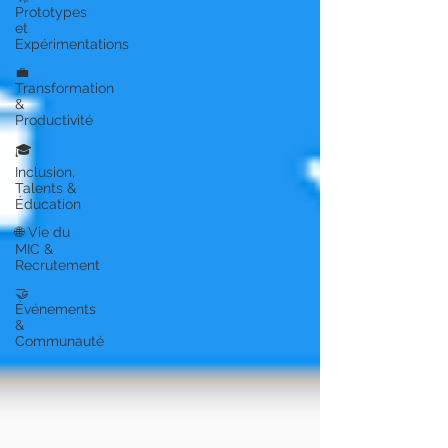
Prototypes
et
Expérimentations
💼
Transformation
&
Productivité
🎓
Inclusion,
Talents &
Éducation
🌐 Vie du
MIC &
Recrutement
🤝
Événements
&
Communauté