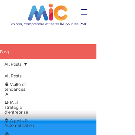
Explorer, comprendre et tester l’IA pour les PME
Blog
All Posts
All Posts
🧠 Veille et
tendances
IA
🧩 IA et
stratégie
d'entreprise
🤖 Agents &
Automatisation
🚀