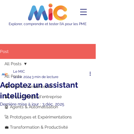
Explorer, comprendre et tester l’IA pour les PME
Post
All Posts
Le MIC
All Posts
11 avr. 2024
3 min de lecture
Adoptez un assistant
🧠 Veille et tendances IA
intelligent
🧩 IA et stratégie d'entreprise
Dernière mise à jour :
3 déc. 2025
🤖 Agents & Automatisation
🚀 Prototypes et Expérimentations
💼 Transformation & Productivité