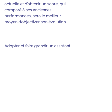
actuelle et d’obtenir un score, qui, 
comparé à ses anciennes 
performances, sera le meilleur 
moyen d’objectiver son évolution.    
Adopter et faire grandir un assistant 
c’est une expérience riche durant 
laquelle on est surpris, on rit, on 
pleure, mais où on est le plus 
souvent impressionné et fier ! C’est 
surtout un investissement qui porte 
ses fruits : plus on le forme, plus il 
devient autonome dans ses tâches, 
libérant ainsi notre temps ou 
améliorant l’expérience de vos clients. 