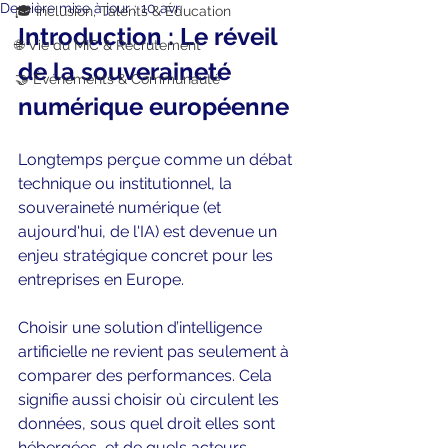
Dernière mise à jour :
10 avr.
🎓 Inclusion, Talents & Éducation
Introduction : Le réveil 
🌐 Vie du MIC & Recrutement
de la souveraineté 
🤝 Événements & Communauté
numérique européenne
Longtemps perçue comme un débat 
technique ou institutionnel, la 
souveraineté numérique (et 
aujourd'hui, de l'IA) est devenue un 
enjeu stratégique concret pour les 
entreprises en Europe.
Choisir une solution d’intelligence 
artificielle ne revient pas seulement à 
comparer des performances. Cela 
signifie aussi choisir où circulent les 
données, sous quel droit elles sont 
hébergées, et de quels acteurs 