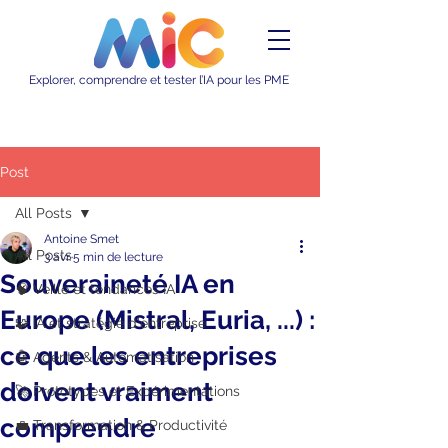
Explorer, comprendre et tester l’IA pour les PME
Post
All Posts
Antoine Smet
All Posts
3 avr.
5 min de lecture
Souveraineté IA en
🧠 Veille et tendances IA
Europe (Mistral, Euria, ...) :
🧩 IA et stratégie d'entreprise
ce que les entreprises
🤖 Agents & Automatisation
doivent vraiment
🚀 Prototypes et Expérimentations
comprendre
💼 Transformation & Productivité