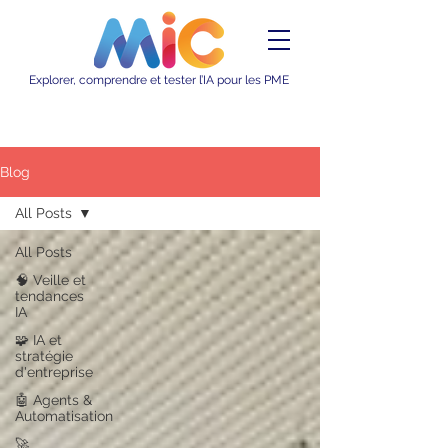
Explorer, comprendre et tester l’IA pour les PME
Blog
All Posts
All Posts
🧠 Veille et
tendances
IA
🧩 IA et
stratégie
d'entreprise
🤖 Agents &
Automatisation
🚀