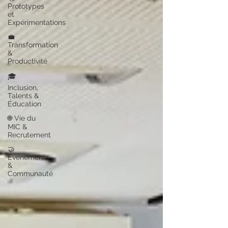
Prototypes
et
Expérimentations
💼
Transformation
&
Productivité
🎓
Inclusion,
Talents &
Éducation
🌐 Vie du
MIC &
Recrutement
🤝
Événements
&
Communauté