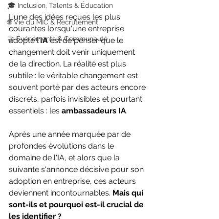
🎓 Inclusion, Talents & Éducation
L'une des idées reçues les plus 
🌐 Vie du MIC & Recrutement
courantes lorsqu'une entreprise 
🤝 Événements & Communauté
adopte l'
IA
 est de penser que le 
changement doit venir uniquement 
de la direction. La réalité est plus 
subtile : le véritable changement est 
souvent porté par des acteurs encore 
discrets, parfois invisibles et pourtant 
essentiels : les 
ambassadeurs IA
. 
Après une année marquée par de 
profondes évolutions dans le 
domaine de l'IA, et alors que la 
suivante s'annonce décisive pour son 
adoption en entreprise, ces acteurs 
deviennent incontournables. 
Mais qui 
sont-ils et pourquoi est-il crucial de 
les identifier ?