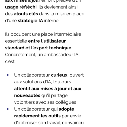
aux mises à jour
 et font preuve d'un 
usage réfléchi
. Ils deviennent ainsi 
des 
atouts clés
 dans la mise en place 
d'une 
stratégie IA 
interne. 
Ils occupent une place intermédiaire 
essentielle 
entre l'utilisateur 
standard et l'expert technique
. 
Concrètement, un ambassadeur IA, 
c'est : 
Un collaborateur 
curieux
, ouvert 
aux solutions d'IA, toujours 
attentif aux mises à jour et aux 
nouveautés
 qu'il partage 
volontiers avec ses collègues 
Un collaborateur qui 
adopte 
rapidement les outils
 par envie 
d'optimiser son travail, convaincu 