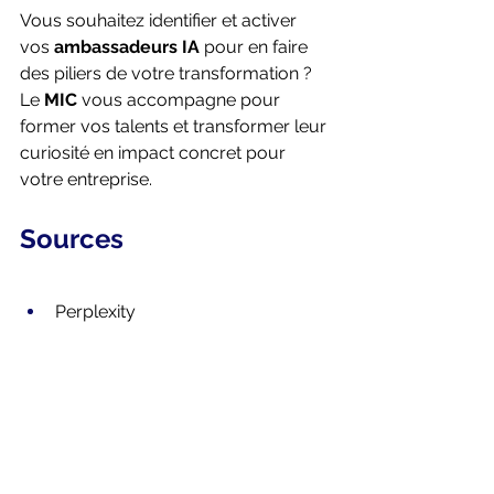
Vous souhaitez identifier et activer 
vos 
ambassadeurs IA
 pour en faire 
des piliers de votre transformation ? 
Le 
MIC 
vous accompagne pour 
former vos talents et transformer leur 
curiosité en impact concret pour 
votre entreprise. 
Sources
Perplexity 
Qu'est-ce qu'un "power user" ? 
Guide complet 2026
What Are Power Users and How 
to Analyze Their Behavior
Office managers et assistants 
administratifs en freelance - 