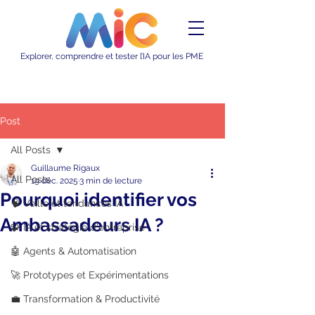
Explorer, comprendre et tester l’IA pour les PME
Post
All Posts
Guillaume Rigaux
All Posts
19 déc. 2025
3 min de lecture
Pourquoi identifier vos
🧠 Veille et tendances IA
Ambassadeurs IA ?
🧩 IA et stratégie d'entreprise
🤖 Agents & Automatisation
🚀 Prototypes et Expérimentations
💼 Transformation & Productivité